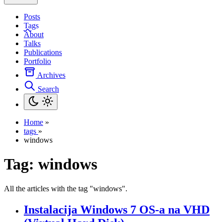
Posts
Tags
About
Talks
Publications
Portfolio
Archives
Search
Home
»
tags
»
windows
Tag:
windows
All the articles with the tag "windows".
Instalacija Windows 7 OS-a na VHD