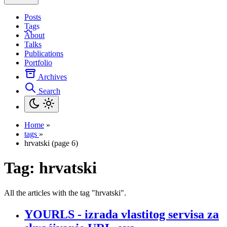
Posts
Tags
About
Talks
Publications
Portfolio
Archives
Search
Home
»
tags
»
hrvatski (page 6)
Tag:
hrvatski
All the articles with the tag "hrvatski".
YOURLS - izrada vlastitog servisa za