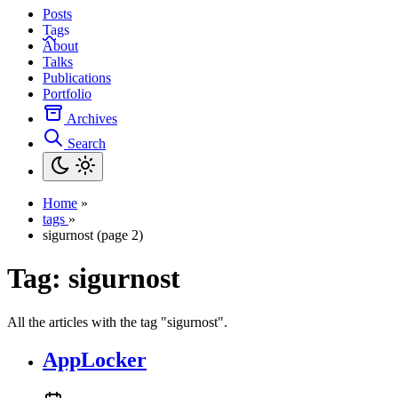
Posts
Tags
About
Talks
Publications
Portfolio
Archives
Search
Home
»
tags
»
sigurnost (page 2)
Tag:
sigurnost
All the articles with the tag "sigurnost".
AppLocker