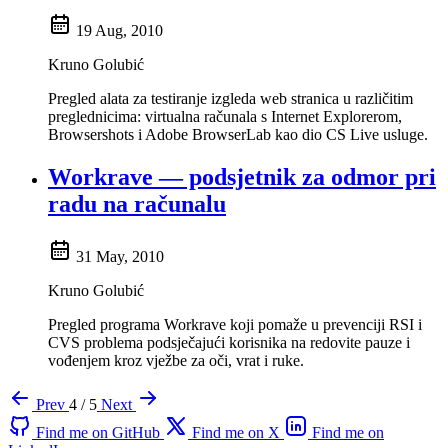
19 Aug, 2010
Kruno Golubić
Pregled alata za testiranje izgleda web stranica u različitim
preglednicima: virtualna računala s Internet Explorerom,
Browsershots i Adobe BrowserLab kao dio CS Live usluge.
Workrave — podsjetnik za odmor pri
radu na računalu
31 May, 2010
Kruno Golubić
Pregled programa Workrave koji pomaže u prevenciji RSI i
CVS problema podsječajući korisnika na redovite pauze i
vođenjem kroz vježbe za oči, vrat i ruke.
Prev
4 / 5
Next
Find me on GitHub
Find me on X
Find me on