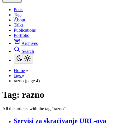
Posts
Tags
About
Talks
Publications
Portfolio
Archives
Search
Home
»
tags
»
razno (page 4)
Tag:
razno
All the articles with the tag "razno".
Servisi za skraćivanje URL-ova