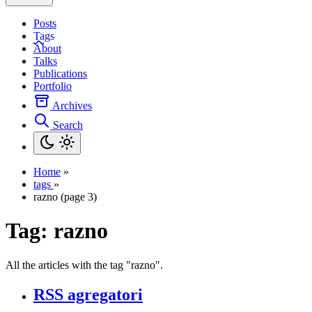
Posts
Tags
About
Talks
Publications
Portfolio
Archives
Search
Home
»
tags
»
razno (page 3)
Tag:
razno
All the articles with the tag "razno".
RSS agregatori