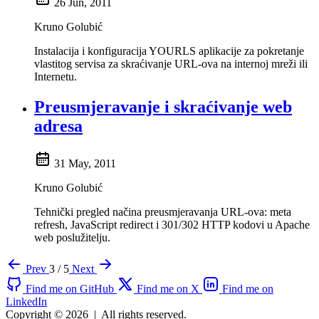
26 Jun, 2011
Kruno Golubić
Instalacija i konfiguracija YOURLS aplikacije za pokretanje
vlastitog servisa za skraćivanje URL-ova na internoj mreži ili
Internetu.
Preusmjeravanje i skraćivanje web
adresa
31 May, 2011
Kruno Golubić
Tehnički pregled načina preusmjeravanja URL-ova: meta
refresh, JavaScript redirect i 301/302 HTTP kodovi u Apache
web poslužitelju.
Prev
3 / 5
Next
Find me on GitHub
Find me on X
Find me on
LinkedIn
Copyright © 2026
|
All rights reserved.