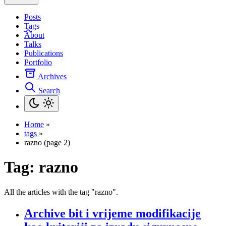
Posts
Tags
About
Talks
Publications
Portfolio
Archives
Search
Home
»
tags
»
razno (page 2)
Tag:
razno
All the articles with the tag "razno".
Archive bit i vrijeme modifikacije