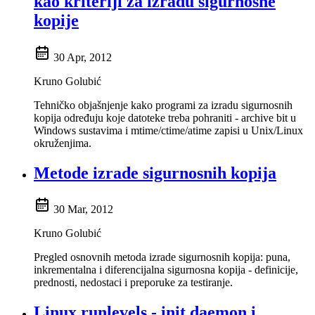
kao kriteriji za izradu sigurnosne
kopije
30 Apr, 2012
Kruno Golubić
Tehničko objašnjenje kako programi za izradu sigurnosnih
kopija određuju koje datoteke treba pohraniti - archive bit u
Windows sustavima i mtime/ctime/atime zapisi u Unix/Linux
okruženjima.
Metode izrade sigurnosnih kopija
30 Mar, 2012
Kruno Golubić
Pregled osnovnih metoda izrade sigurnosnih kopija: puna,
inkrementalna i diferencijalna sigurnosna kopija - definicije,
prednosti, nedostaci i preporuke za testiranje.
Linux runlevels - init daemon i