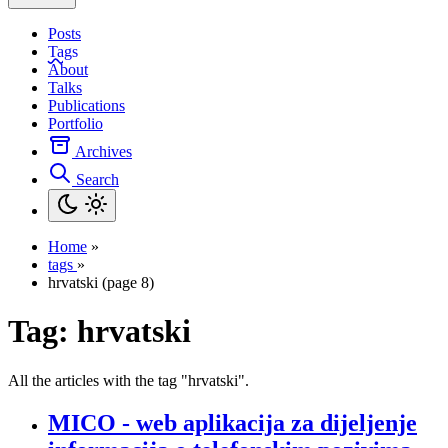
Posts
Tags
About
Talks
Publications
Portfolio
Archives
Search
Home
»
tags
»
hrvatski (page 8)
Tag:
hrvatski
All the articles with the tag "hrvatski".
MICO - web aplikacija za dijeljenje