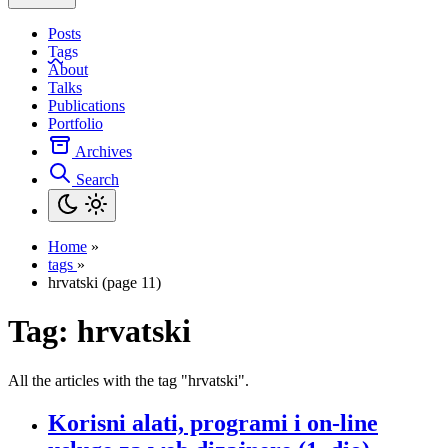
Posts
Tags
About
Talks
Publications
Portfolio
Archives
Search
Home
»
tags
»
hrvatski (page 11)
Tag:
hrvatski
All the articles with the tag "hrvatski".
Korisni alati, programi i on-line