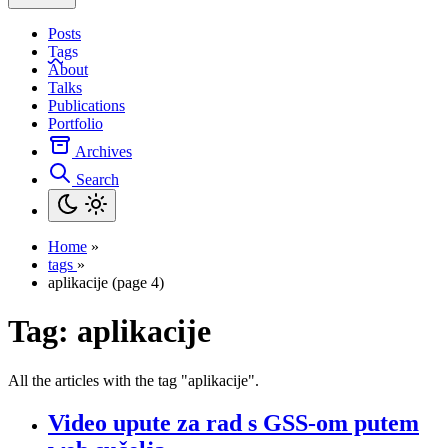
Posts
Tags
About
Talks
Publications
Portfolio
Archives
Search
Home
»
tags
»
aplikacije (page 4)
Tag:
aplikacije
All the articles with the tag "aplikacije".
Video upute za rad s GSS-om putem