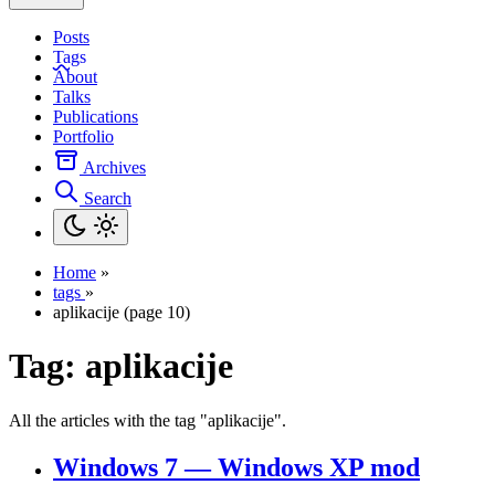
Posts
Tags
About
Talks
Publications
Portfolio
Archives
Search
Home
»
tags
»
aplikacije (page 10)
Tag:
aplikacije
All the articles with the tag "aplikacije".
Windows 7 — Windows XP mod