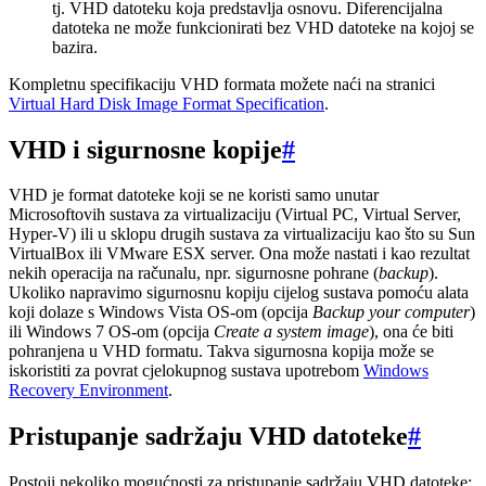
tj. VHD datoteku koja predstavlja osnovu. Diferencijalna
datoteka ne može funkcionirati bez VHD datoteke na kojoj se
bazira.
Kompletnu specifikaciju VHD formata možete naći na stranici
Virtual Hard Disk Image Format Specification
.
VHD i sigurnosne kopije
#
VHD je format datoteke koji se ne koristi samo unutar
Microsoftovih sustava za virtualizaciju (Virtual PC, Virtual Server,
Hyper-V) ili u sklopu drugih sustava za virtualizaciju kao što su Sun
VirtualBox ili VMware ESX server. Ona može nastati i kao rezultat
nekih operacija na računalu, npr. sigurnosne pohrane (
backup
).
Ukoliko napravimo sigurnosnu kopiju cijelog sustava pomoću alata
koji dolaze s Windows Vista OS-om (opcija
Backup your computer
)
ili Windows 7 OS-om (opcija
Create a system image
), ona će biti
pohranjena u VHD formatu. Takva sigurnosna kopija može se
iskoristiti za povrat cjelokupnog sustava upotrebom
Windows
Recovery Environment
.
Pristupanje sadržaju VHD datoteke
#
Postoji nekoliko mogućnosti za pristupanje sadržaju VHD datoteke: