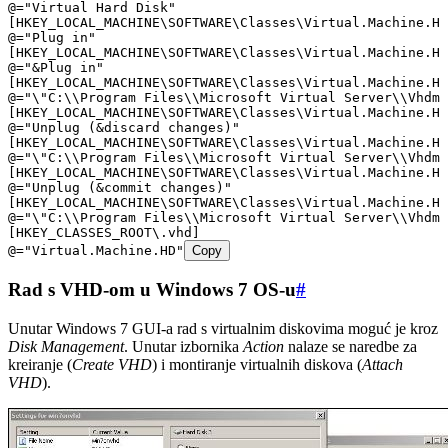
@="Virtual Hard Disk"
[HKEY_LOCAL_MACHINE\SOFTWARE\Classes\Virtual.Machine.HD
@="Plug in"
[HKEY_LOCAL_MACHINE\SOFTWARE\Classes\Virtual.Machine.HD
@="&Plug in"
[HKEY_LOCAL_MACHINE\SOFTWARE\Classes\Virtual.Machine.HD
@="\"C:\\Program Files\\Microsoft Virtual Server\\Vhdmo
[HKEY_LOCAL_MACHINE\SOFTWARE\Classes\Virtual.Machine.HD
@="Unplug (&discard changes)"
[HKEY_LOCAL_MACHINE\SOFTWARE\Classes\Virtual.Machine.HD
@="\"C:\\Program Files\\Microsoft Virtual Server\\Vhdmo
[HKEY_LOCAL_MACHINE\SOFTWARE\Classes\Virtual.Machine.HD
@="Unplug (&commit changes)"
[HKEY_LOCAL_MACHINE\SOFTWARE\Classes\Virtual.Machine.HD
@="\"C:\\Program Files\\Microsoft Virtual Server\\Vhdmo
[HKEY_CLASSES_ROOT\.vhd]
@="Virtual.Machine.HD"
Copy
Rad s VHD-om u Windows 7 OS-u
#
Unutar Windows 7 GUI-a rad s virtualnim diskovima moguć je kroz
Disk Management
. Unutar izbornika
Action
nalaze se naredbe za
kreiranje (
Create VHD
) i montiranje virtualnih diskova (
Attach
VHD
).