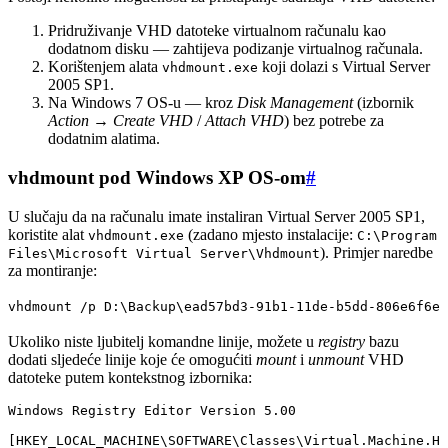
Pridruživanje VHD datoteke virtualnom računalu kao
dodatnom disku — zahtijeva podizanje virtualnog računala.
Korištenjem alata
koji dolazi s Virtual Server
vhdmount.exe
2005 SP1.
Na Windows 7 OS-u — kroz
Disk Management
(izbornik
Action
→
Create VHD
/
Attach VHD
) bez potrebe za
dodatnim alatima.
vhdmount pod Windows XP OS-om
#
U slučaju da na računalu imate instaliran Virtual Server 2005 SP1,
koristite alat
(zadano mjesto instalacije:
vhdmount.exe
C:\Program
). Primjer naredbe
Files\Microsoft Virtual Server\Vhdmount
za montiranje:
vhdmount /p D:\Backup\ead57bd3-91b1-11de-b5dd-806e6f6e6
Ukoliko niste ljubitelj komandne linije, možete u
registry
bazu
dodati sljedeće linije koje će omogućiti
mount
i
unmount
VHD
datoteke putem kontekstnog izbornika:
Windows Registry Editor Version 5.00
[HKEY_LOCAL_MACHINE\SOFTWARE\Classes\Virtual.Machine.HD