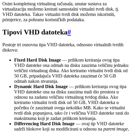
Osim kompletnog virtualnog računala, unutar sustava za
virtualizaciju možemo kreirati samostalni virtualni tvrdi disk, tj.
VHD datoteku. Takav virtualni tvrdi disk možemo iskoristiti,
primjerice, za pohranu korisničkih podataka.
Tipovi VHD datoteka
#
Postoje tri osnovna tipa VHD datoteka, odnosno virtualnih tvrdih
diskova:
Fixed Hard Disk Image
— prilikom kreiranja ovog tipa
VHD datoteke ona odmah na disku zauzima veličinu jednaku
veličini virtualnog diska. Ako kreiramo virtualni tvrdi disk od
50 GB, pripadajuća VHD datoteka zauzimat će 50 GB
odmah nakon stvaranja.
Dynamic Hard Disk Image
— prilikom kreiranja ovog tipa
VHD datoteke ona na disku zauzima mali dio prostora u
odnosu na zadanu veličinu virtualnog tvrdog diska. Ako
kreiramo virtualni tvrdi disk od 50 GB, VHD datoteka u
početku će zauzimati svega nekoliko MB. Kako se virtualni
tvrdi disk popunjava, tako će i veličina VHD datoteke rasti do
maksimuma koji je zadan prilikom kreiranja.
Differencing Hard Disk Image
— ovaj tip VHD datoteke
sadrži blokove koji su modificirani u odnosu na
parent image
,