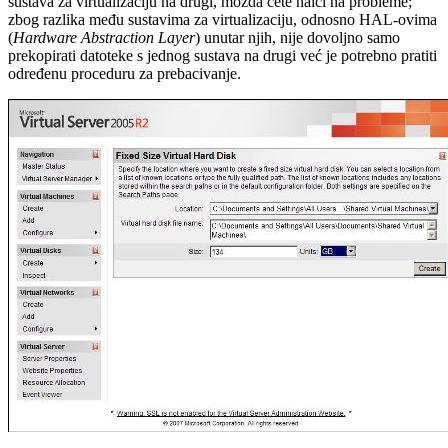
sustava za virtualizaciju na drugi, možda ćete naići na probleme;
zbog razlika među sustavima za virtualizaciju, odnosno HAL-ovima
(
Hardware Abstraction Layer
) unutar njih, nije dovoljno samo
prekopirati datoteke s jednog sustava na drugi već je potrebno pratiti
određenu proceduru za prebacivanje.