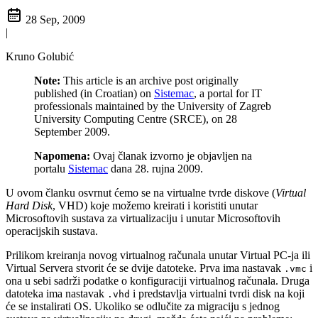
28 Sep, 2009
|
Kruno Golubić
Note:
This article is an archive post originally
published (in Croatian) on
Sistemac
, a portal for IT
professionals maintained by the University of Zagreb
University Computing Centre (SRCE), on 28
September 2009.
Napomena:
Ovaj članak izvorno je objavljen na
portalu
Sistemac
dana 28. rujna 2009.
U ovom članku osvrnut ćemo se na virtualne tvrde diskove (
Virtual
Hard Disk
, VHD) koje možemo kreirati i koristiti unutar
Microsoftovih sustava za virtualizaciju i unutar Microsoftovih
operacijskih sustava.
Prilikom kreiranja novog virtualnog računala unutar Virtual PC-ja ili
Virtual Servera stvorit će se dvije datoteke. Prva ima nastavak
i
.vmc
ona u sebi sadrži podatke o konfiguraciji virtualnog računala. Druga
datoteka ima nastavak
i predstavlja virtualni tvrdi disk na koji
.vhd
će se instalirati OS. Ukoliko se odlučite za migraciju s jednog