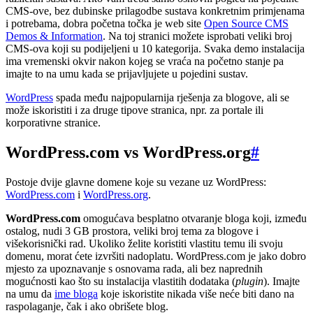
CMS-ove, bez dubinske prilagodbe sustava konkretnim primjenama
i potrebama, dobra početna točka je web site
Open Source CMS
Demos & Information
. Na toj stranici možete isprobati veliki broj
CMS-ova koji su podijeljeni u 10 kategorija. Svaka demo instalacija
ima vremenski okvir nakon kojeg se vraća na početno stanje pa
imajte to na umu kada se prijavljujete u pojedini sustav.
WordPress
spada među najpopularnija rješenja za blogove, ali se
može iskoristiti i za druge tipove stranica, npr. za portale ili
korporativne stranice.
WordPress.com vs WordPress.org
#
Postoje dvije glavne domene koje su vezane uz WordPress:
WordPress.com
i
WordPress.org
.
WordPress.com
omogućava besplatno otvaranje bloga koji, između
ostalog, nudi 3 GB prostora, veliki broj tema za blogove i
višekorisnički rad. Ukoliko želite koristiti vlastitu temu ili svoju
domenu, morat ćete izvršiti nadoplatu. WordPress.com je jako dobro
mjesto za upoznavanje s osnovama rada, ali bez naprednih
mogućnosti kao što su instalacija vlastitih dodataka (
plugin
). Imajte
na umu da
ime bloga
koje iskoristite nikada više neće biti dano na
raspolaganje, čak i ako obrišete blog.