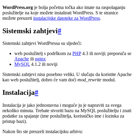
WordPress.org
je bolja početna točka ako imate na raspolaganju
poslužitelje na koje možete instalirati WordPress. S te stranice
možete preuzeti
instalacijske datoteke za WordPress
.
Sistemski zahtjevi
#
Sistemski zahtjevi WordPressa su sljedeći:
web poslužitelj s podrškom za
PHP
4.3 ili noviji; preporuča se
Apache
ili
nginx
MySQL
4.1.2 ili noviji
Sistemski zahtjevi nisu posebno veliki. U slučaju da koristite Apache
kao web poslužitelj, dobro će vam doći
mod_rewrite
modul.
Instalacija
#
Instalacija je jako jednostavna i moguće ju je napraviti za svega
nekoliko minuta. Trebate stvoriti bazu na MySQL poslužitelju i znati
podatke za spajanje (ime poslužitelja, korisničko ime i lozinka za
pristup bazi).
Nakon što ste preuzeli instalacijsku arhivu: