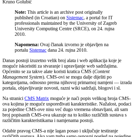
Kruno Golubić
Note:
This article is an archive post originally
published (in Croatian) on
Sistemac
, a portal for IT
professionals maintained by the University of Zagreb
University Computing Centre (SRCE), on 24. rujna
2010.
Napomena:
Ovaj članak izvorno je objavljen na
portalu
Sistemac
dana 24. rujna 2010.
Danas postoji izuzetno velik broj alata i web aplikacija koje je
moguće iskoristiti za stvaranje i upravljanje web sadržajima.
Općenito se za takve alate koristi kratica CMS (
Content
Management System
). CMS-ovi se mogu dalje dijeliti po
kategorijama, odnosno prema njihovoj primarnoj namjeni — izrada
portala, objavljivanje novosti, razni wiki sadržaji, blogovi i sl.
Na stranici
CMS Matrix
moguće je naći popis velikog broja CMS-
ova kojima je moguće uspoređivati karakteristike. Nažalost, podaci
za pojedine CMS-ove nisu već dugo vremena obnavljani, ali sam
broj popisanih CMS-ova ukazuje na to koliko različitih sustava s
različitim karakteristikama i namjenama postoji.
Odabir pravog CMS-a nije lagan posao i uključuje testiranje
različitih sustava. Ako vam treba samo osnovni pogled na pojedine