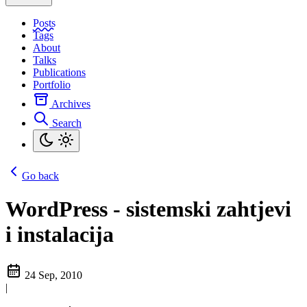
Posts
Tags
About
Talks
Publications
Portfolio
Archives
Search
Go back
WordPress - sistemski zahtjevi
i instalacija
24 Sep, 2010
|