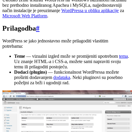
bez prethodno instaliranog Apachea i MySQLa, najjednostavniji
način instalacije je preuzimanje
WordPressa u obliku aplikacije
za
Microsoft Web Platform
.
Prilagodba
#
WordPress se jako jednostavno može prilagoditi vlastitim
potrebama:
Teme
— vizualni izgled može se promijeniti upotrebom
tema
.
Uz znanje HTML-a i CSS-a, možete sami napraviti svoju
temu ili prilagoditi postojeću.
Dodaci (plugins)
— funkcionalnost WordPressa možete
proširiti dodavanjem
dodataka
. Neki pluginovi su posebno
poželjni za brži i ugodniji rad.