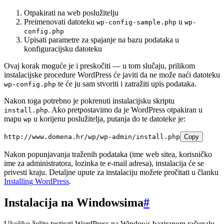
Otpakirati na web poslužitelju
Preimenovati datoteku
u
wp-config-sample.php
wp-
config.php
Upisati parametre za spajanje na bazu podataka u
konfiguracijsku datoteku
Ovaj korak moguće je i preskočiti — u tom slučaju, prilikom
instalacijske procedure WordPress će javiti da ne može naći datoteku
te će ju sam stvoriti i zatražiti upis podataka.
wp-config.php
Nakon toga potrebno je pokrenuti instalacijsku skriptu
. Ako pretpostavimo da je WordPress otpakiran u
install.php
mapu
u korijenu poslužitelja, putanja do te datoteke je:
wp
http://www.domena.hr/wp/wp-admin/install.php
Copy
Nakon popunjavanja traženih podataka (ime web sitea, korisničko
ime za administratora, lozinka te e-mail adresa), instalacija će se
privesti kraju. Detaljne upute za instalaciju možete pročitati u članku
Installing WordPress
.
Instalacija na Windowsima
#
Ukoliko želite testirati WordPress na Windows baziranom računalu