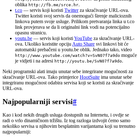
oblika
.
http://fb.me/srce.hr
t.co
— servis koji koristi
Twitter
za skraćivanje URL-ova.
Twitter koristi svoj servis da onemogući širenje malicioznih
linkova putem svoje usluge. Prilikom pretvaranja linka u t.co
link provjerava se da li originalni link vodi na potencijalno
opasnu stranicu.
youtu.be
— servis koji koristi
YouTube
za skraćivanje URL-
ova. Ukoliko koristite opciju
Auto Share
svi linkovi bit će
automatski prebačeni u youtu.be oblik. Jednako tako, video
moguće
http://www.youtube.com/watch?v=SvN07f7a9do
je vidjeti i na adresi
.
http://youtu.be/SvN07f7a9do
Neki programski alati imaju unutar sebe integrirane mogućnosti za
skraćivanje URL-ova. Tako primjerice
HootSuite
ima unutar sebe
integriranu mogućnost odabira servisa koji se koristi za skraćivanje
URL-ova.
Najpopularniji servisi
#
Kao i kod nekih drugih usluga dostupnih na Internetu, i ovdje se
radi o vrlo dinamičnom tržištu. Iz tog razloga izdvojit ćemo samo
nekoliko servisa u njihovim besplatnim varijantama koji su trenutno
najpopularniji: