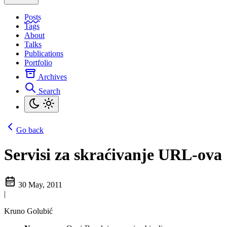
Posts
Tags
About
Talks
Publications
Portfolio
Archives
Search
Go back
Servisi za skraćivanje URL-ova
30 May, 2011
|
Kruno Golubić