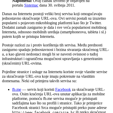
Napomena:
Ovaj članak izvorno je objavljen na
portalu
Sistemac
dana 30. svibnja 2011.
Danas na Internetu postoji veliki broj servisa koji omogućavaju
jednostavno skraćivanje URL-ova. Ovi servisi postali su izuzetno
popularni s pojavom mikrobloging platformi kao što je Twitter.
Dodatni zamah zasigurno je dala i sve veća popularnost mobilnog
Interneta, odnosno mobilnih uređaja (smartphoneova, tableta i sl.)
putem kojih se pristupa Internetu.
Postoje razlozi za i protiv korištenja tih servisa. Među prednosti
zasigurno spadaju jednostavnost i brzina stvaranja skraćenog URL-
a, a kao glavni nedostaci mogli bi se navesti ovisnost o tuđoj
infrastrukturi i ograničena mogućnost upravljanja s generiranim
(skraćenim) URL-ovima.
Pojedine stranice i usluge na Internetu koriste svoje vlastite servise
za skraćivanje URL-ova koje imaju pokrenute na vlastitim
domenama. Neki od primjera takvih servisa su:
fb.me
— servis koji koristi
Facebook
za skraćivanje URL-
ova. Osim kraćenja URL-ova unutar aplikacija za mobilne
platforme, pomoću fb.me servisa moguće je pristupati
sadržajima kao što su profili i stranice. Tako je primjerice
Facebook stranici Srca moguće pristupiti preko pune adrese
ili preko skraćenog
http://www.facebook.com/srce.hr