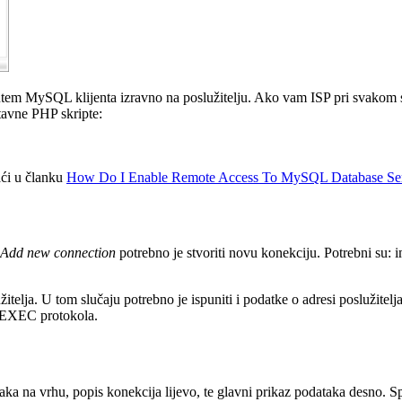
tem MySQL klijenta izravno na poslužitelju. Ako vam ISP pri svakom sp
tavne PHP skripte:
aći u članku
How Do I Enable Remote Access To MySQL Database Se
Add new connection
potrebno je stvoriti novu konekciju. Potrebni su: i
elja. U tom slučaju potrebno je ispuniti i podatke o adresi poslužitelja,
 REXEC protokola.
a traka na vrhu, popis konekcija lijevo, te glavni prikaz podataka desno