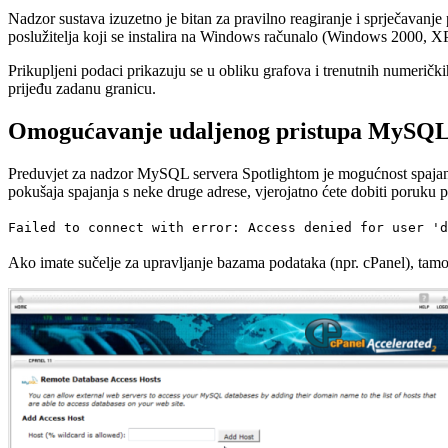
Nadzor sustava izuzetno je bitan za pravilno reagiranje i sprječavanje 
poslužitelja koji se instalira na Windows računalo (Windows 2000, XP, 
Prikupljeni podaci prikazuju se u obliku grafova i trenutnih numeričk
prijeđu zadanu granicu.
Omogućavanje udaljenog pristupa MySQL 
Preduvjet za nadzor MySQL servera Spotlightom je mogućnost spajan
pokušaja spajanja s neke druge adrese, vjerojatno ćete dobiti poruku 
Failed to connect with error: Access denied for user 'd
Ako imate sučelje za upravljanje bazama podataka (npr. cPanel), tamo