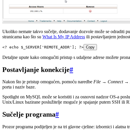
Ukoliko nemate takvo sučelje, dodavanje dozvole može se odraditi pu
stranicama kao što su
What Is My IP Address
ili postavljanjem jednos
<?
 echo
 $_SERVER
[
'
REMOTE_ADDR
'
]; 
?>
Copy
Detaljne upute kako omogućiti pristup s udaljene adrese možete pron
Postavljanje konekcije
#
Nakon što je pristup omogućen, pomoću naredbe
File
→
Connect
→
porta i naziv baze.
Spotlight on MySQL može se koristiti i za osnovni nadzor OS-a poslužit
Unix/Linux bazirane poslužitelje moguće je spajanje putem SSH ili
Sučelje programa
#
Prozor programa podijeljen je na tri glavne cjeline: izbornici i alatn