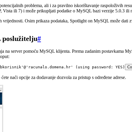
potencijalnih problema, ali i za pravilno iskorištavanje raspoloživih res
Vista ili 7) i može prikupljati podatke o MySQL bazi verzije 5.0.3 ili 
ih vrijednosti. Osim prikaza podataka, Spotlight on MySQL može dati zvu
poslužitelju
#
ja na server pomoću MySQL klijenta. Prema zadanim postavkama MySQL p
poput:
bkorisnik'@'racunalo.domena.hr' (using password: YES)
Co
 ćete naći opcije za dodavanje dozvola za pristup s određene adrese.