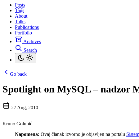
Posts
Tags
About
Talks
Publications
Portfolio
Archives
Search
Go back
Spotlight on MySQL – nadzor M
27 Aug, 2010
|
Kruno Golubić
Napomena:
Ovaj članak izvorno je objavljen na portalu
Siste