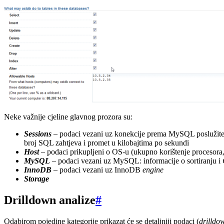
Neke važnije cjeline glavnog prozora su:
Sessions
– podaci vezani uz konekcije prema MySQL poslužitelj
broj SQL zahtjeva i promet u kilobajtima po sekundi
Host
– podaci prikupljeni o OS-u (ukupno korištenje procesora
MySQL
– podaci vezani uz MySQL: informacije o sortiranju i
InnoDB
– podaci vezani uz InnoDB
engine
Storage
Drilldown analize
#
Odabirom pojedine kategorije prikazat će se detaljniji podaci (
drilldo