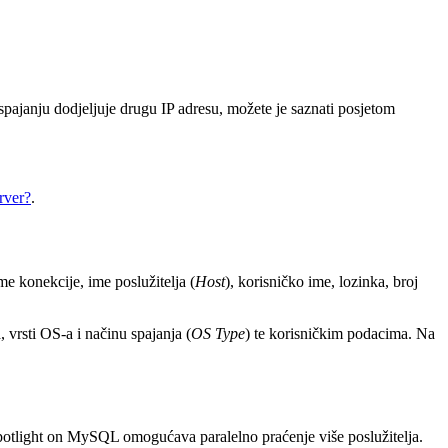
ajanju dodjeljuje drugu IP adresu, možete je saznati posjetom
rver?
.
me konekcije, ime poslužitelja (
Host
), korisničko ime, lozinka, broj
 vrsti OS-a i načinu spajanja (
OS Type
) te korisničkim podacima. Na
. Spotlight on MySQL omogućava paralelno praćenje više poslužitelja.