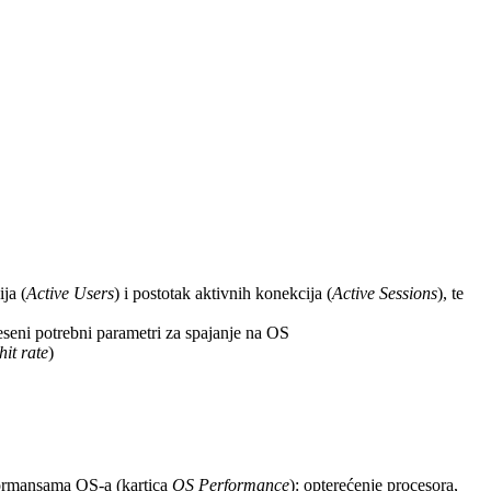
ija (
Active Users
) i postotak aktivnih konekcija (
Active Sessions
), te
eni potrebni parametri za spajanje na OS
hit rate
)
formansama OS-a (kartica
OS Performance
): opterećenje procesora,