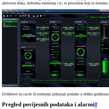
aktivnost diska, slobodna memorija i sl., te procesima koji se trenutno
Drilldown
za
cache
ili sortiranje prikazuje podatke u obliku grafiko
Pregled povijesnih podataka i alarmi
#