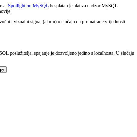
ursa.
Spotlight on MySQL
besplatan je alat za nadzor MySQL
novije.
čni i vizualni signal (alarm) u slučaju da promatrane vrijednosti
oslužitelja, spajanje je dozvoljeno jedino s localhosta. U slučaju
py