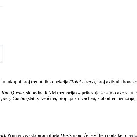
u: ukupni broj trenutnih konekcija (
Total Users
), broj aktivnih konekc
,
Run Queue
, slobodna RAM memorija) – prikazuje se samo ako su unes
Query Cache
(status, veličina, broj upita u cacheu, slobodna memorija,
wn
). Primjerice, odabirom dijela
Hosts
moguće je vidjeti podatke o per