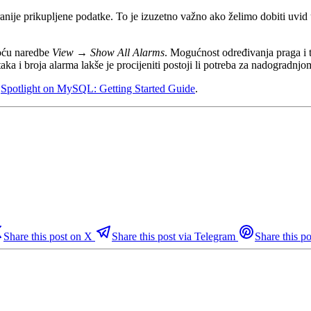
nije prikupljene podatke. To je izuzetno važno ako želimo dobiti uvid 
moću naredbe
View
→
Show All Alarms
. Mogućnost određivanja praga i 
 i broja alarma lakše je procijeniti postoji li potreba za nadogradnjom
t
Spotlight on MySQL: Getting Started Guide
.
Share this post on X
Share this post via Telegram
Share this po