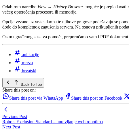
Odabirom naredbe
View
→
History Browser
moguće je pregledavati ra
većeg opterećenja procesora ili memorije.
Opcije vezane uz vrste alarma te njihove pragove podešavaju se po
dođe do kompletnog zagušenja servera. Na osnovu prikupljenih podataka
Osim ugrađenog sustava pomoći, preporučamo vam i PDF dokumen
aplikacije
mreza
hrvatski
Back To Top
Share this post on:
Share this post via WhatsApp
Share this post on Facebook
Previous Post
Robots Exclusion Standard – upravljanje web robotima
Next Post