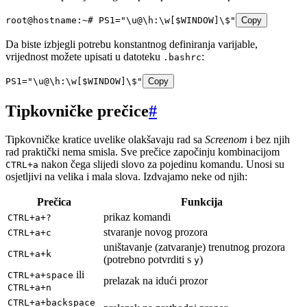
root@hostname:~#
 PS1=
"
\u@\h:\w[
$WINDOW
]
\$
"
Copy
Da biste izbjegli potrebu konstantnog definiranja varijable,
vrijednost možete upisati u datoteku
:
.bashrc
PS1
=
"
\u@\h:\w[
$WINDOW
]
\$
"
Copy
Tipkovničke prečice
#
Tipkovničke kratice uvelike olakšavaju rad sa
Screenom
i bez njih
rad praktički nema smisla. Sve prečice započinju kombinacijom
nakon čega slijedi slovo za pojedinu komandu. Unosi su
CTRL+a
osjetljivi na velika i mala slova. Izdvajamo neke od njih:
Prečica
Funkcija
prikaz komandi
CTRL+a+?
stvaranje novog prozora
CTRL+a+c
uništavanje (zatvaranje) trenutnog prozora
CTRL+a+k
(potrebno potvrditi s
)
y
ili
CTRL+a+space
prelazak na idući prozor
CTRL+a+n
CTRL+a+backspace