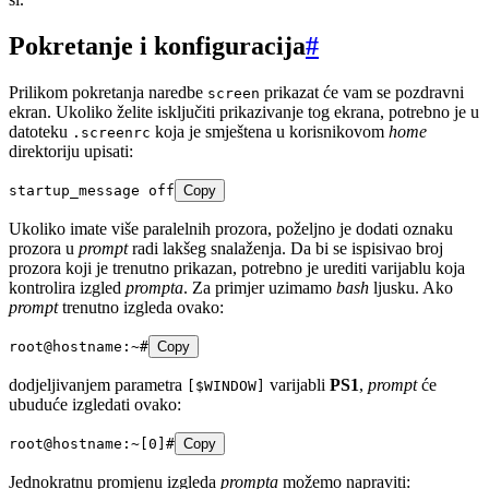
Pokretanje i konfiguracija
#
Prilikom pokretanja naredbe
prikazat će vam se pozdravni
screen
ekran. Ukoliko želite isključiti prikazivanje tog ekrana, potrebno je u
datoteku
koja je smještena u korisnikovom
home
.screenrc
direktoriju upisati:
startup_message off
Copy
Ukoliko imate više paralelnih prozora, poželjno je dodati oznaku
prozora u
prompt
radi lakšeg snalaženja. Da bi se ispisivao broj
prozora koji je trenutno prikazan, potrebno je urediti varijablu koja
kontrolira izgled
prompta
. Za primjer uzimamo
bash
ljusku. Ako
prompt
trenutno izgleda ovako:
root@hostname:~#
Copy
dodjeljivanjem parametra
varijabli
PS1
,
prompt
će
[$WINDOW]
ubuduće izgledati ovako:
root@hostname:~[0]#
Copy
Jednokratnu promjenu izgleda
prompta
možemo napraviti: