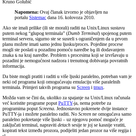
Kruno Golubić
Napomena:
Ovaj članak izvorno je objavljen na
portalu
Sistemac
dana 16. kolovoza 2010.
Ako ste imali prilike (ili ste morali) raditi na Unix/Linux sustavu
putem nekog “glupog terminala” (
Dumb Terminal
) spojenog putem
terminal servera, sigurno ste se susreli s ograničenjem da u prvom
planu možete imati samo jednu ljusku/proces. Pojedine procese
mogli ste poslati u pozadinu pomoću naredbe
ili dodavanjem
bg
znaka
na kraj naredbe. Problem s procesima koji se izvršavaju u
&
pozadini je nemogućnost nadzora i trenutnog dobivanja povratnih
informacija.
Da biste mogli pratiti i raditi u više ljuski paralelno, potreban vam je
neki od programa koji omogućavaju emulaciju više paralelnih
terminala. Primjeri takvih programa su
Screen
i
tmux
.
Možda vam se čini da, ukoliko za spajanje na Unix/Linux računala
već koristite programe poput
PuTTY
-ja, nema potrebe za
programima poput
Screena
. Jednostavno pokrenete dvije instance
PuTTY-ja i možete paralelno raditi. No
Screen
ne omogućava samo
paralelno pokretanje više ljuski – uz njegovu pomoć moguće je
zaključati terminal, napraviti
detach
sesije te joj se kasnije vratiti,
kopirati tekst između prozora, podijeliti jedan prozor na više regija i
sl.