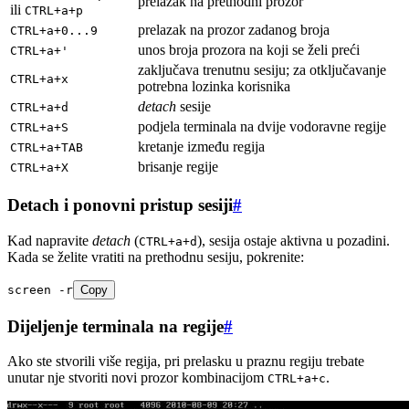
prelazak na prethodni prozor
ili
CTRL+a+p
prelazak na prozor zadanog broja
CTRL+a+0...9
unos broja prozora na koji se želi preći
CTRL+a+'
zaključava trenutnu sesiju; za otključavanje
CTRL+a+x
potrebna lozinka korisnika
detach
sesije
CTRL+a+d
podjela terminala na dvije vodoravne regije
CTRL+a+S
kretanje između regija
CTRL+a+TAB
brisanje regije
CTRL+a+X
Detach i ponovni pristup sesiji
#
Kad napravite
detach
(
), sesija ostaje aktivna u pozadini.
CTRL+a+d
Kada se želite vratiti na prethodnu sesiju, pokrenite:
screen
 -r
Copy
Dijeljenje terminala na regije
#
Ako ste stvorili više regija, pri prelasku u praznu regiju trebate
unutar nje stvoriti novi prozor kombinacijom
.
CTRL+a+c