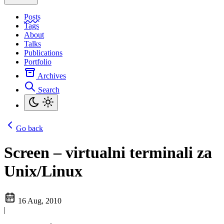
Posts
Tags
About
Talks
Publications
Portfolio
Archives
Search
Go back
Screen – virtualni terminali za
Unix/Linux
16 Aug, 2010
|