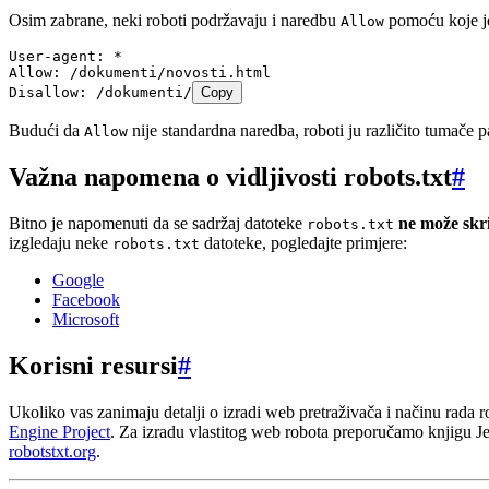
Osim zabrane, neki roboti podržavaju i naredbu
pomoću koje je
Allow
User-agent: *
Allow: /dokumenti/novosti.html
Disallow: /dokumenti/
Copy
Budući da
nije standardna naredba, roboti ju različito tumače p
Allow
Važna napomena o vidljivosti robots.txt
#
Bitno je napomenuti da se sadržaj datoteke
ne može skri
robots.txt
izgledaju neke
datoteke, pogledajte primjere:
robots.txt
Google
Facebook
Microsoft
Korisni resursi
#
Ukoliko vas zanimaju detalji o izradi web pretraživača i načinu rada
Engine Project
. Za izradu vlastitog web robota preporučamo knjigu 
robotstxt.org
.