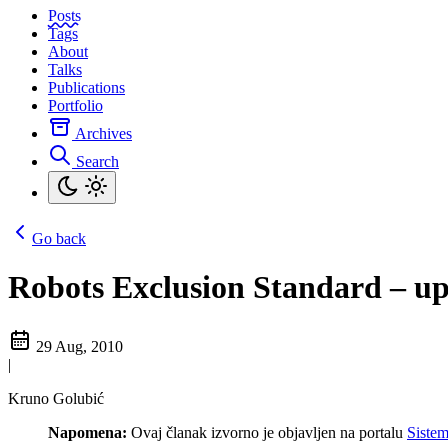
Posts
Tags
About
Talks
Publications
Portfolio
Archives
Search
Go back
Robots Exclusion Standard – u
29 Aug, 2010
|
Kruno Golubić
Napomena:
Ovaj članak izvorno je objavljen na portalu
Siste