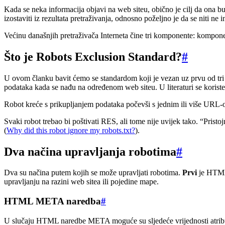
Kada se neka informacija objavi na web siteu, obično je cilj da ona bud
izostaviti iz rezultata pretraživanja, odnosno poželjno je da se niti ne i
Većinu današnjih pretraživača Interneta čine tri komponente: komponen
Što je Robots Exclusion Standard?
#
U ovom članku bavit ćemo se standardom koji je vezan uz prvu od t
podataka kada se nađu na određenom web siteu. U literaturi se koriste
Robot kreće s prikupljanjem podataka počevši s jednim ili više URL-ova
Svaki robot trebao bi poštivati RES, ali tome nije uvijek tako. “Prist
(
Why did this robot ignore my robots.txt?
).
Dva načina upravljanja robotima
#
Dva su načina putem kojih se može upravljati robotima.
Prvi
je HTM
upravljanju na razini web sitea ili pojedine mape.
HTML META naredba
#
U slučaju HTML naredbe META moguće su sljedeće vrijednosti atri