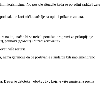
lnim korisnicima. No postoje situacije kada se pojedini sadržaji žele
dataka te korisničko sučelje za upite i prikaz rezultata.
ira na koji način bi se trebali ponašati programi za prikupljanje
ts
), paukovi (
spiders
) i puzači (
crawlers
).
vati više resursa.
ta, nema garancije da će poštivanje standarda biti implementirano
ta.
Drugi
je datoteka
koja je više usmjerena prema
robots.txt