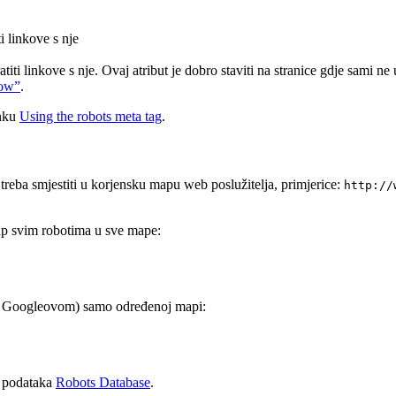
i linkove s nje
ratiti linkove s nje. Ovaj atribut je dobro staviti na stranice gdje sami
low”
.
anku
Using the robots meta tag
.
treba smjestiti u korjensku mapu web poslužitelja, primjerice:
http://
tup svim robotima u sve mape:
ju Googleovom) samo određenoj mapi:
i podataka
Robots Database
.