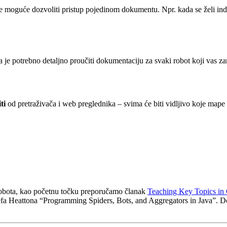
 moguće dozvoliti pristup pojedinom dokumentu. Npr. kada se želi in
a je potrebno detaljno proučiti dokumentaciju za svaki robot koji vas z
ti
od pretraživača i web preglednika – svima će biti vidljivo koje mape 
 robota, kao početnu točku preporučamo članak
Teaching Key Topics in
Jefa Heattona “Programming Spiders, Bots, and Aggregators in Java”. 