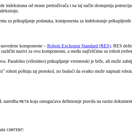
e indeksirana od strane pretraživača i na taj način dostupnija potencija
ndeksiraju.
ta za prikupljanje podataka, komponenta za indeksiranje prikupljenih po
ri navedene komponente –
Robots Exclusion Standard (RES)
. RES defin
 različiti nazivi za ovu komponentu, a među najčešćima su roboti (
robo
. Paralelno (višenitno) prikupljanje vremenski je brže, ali može zahtije
ojni” roboti poštuju taj protokol, no budući da svatko može napisati robo
L naredba
koja omogućava definiranje pravila na razini dokumen
META
buta
:
CONTENT