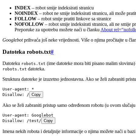
INDEX
– robot smije indeksirati stranicu
NOINDEX
– robot ne smije indeksirati stranicu, ali može pratit
FOLLOW
– robot smije pratiti linkove sa stranice
NOFOLLOW
– robot smije indeksirati stranicu, ali ne smije p
Preporuke za upotrebu možete naći u članku
About rel=“nofol
Googlebot
prihvaća još neke vrijednosti. Više o njima pročitajte u čl
Datoteka robots.txt
#
Datoteku
(ime datoteke mora biti pisano malim slovima) 
robots.txt
datoteka.
robots.txt
Struktura datoteke je izuzetno jednostavna. Ako se želi zabraniti pris
User-agent: *
Disallow: /
Copy
Ako se želi zabraniti pristup samo određenom robotu (u ovom sluča
User-agent: Googlebot
Disallow: /test/
Copy
Imena nekih robota i detaljnije informacije o njima možete naći u baz