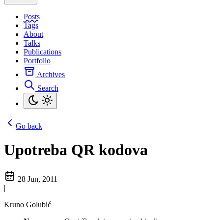
Posts
Tags
About
Talks
Publications
Portfolio
Archives
Search
Go back
Upotreba QR kodova
28 Jun, 2011
|
Kruno Golubić