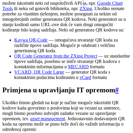
možete iskoristiti neki od raspoloživih API-ja, npr.
Google Chart
Tools
ili neku od gotovih biblioteka, npr.
ZXing
. Ukoliko nemate
potrebe za vlastitim rješenjem, možete posegnuti za nekim od
mnogobrojnih
online
generatora QR kodova. Neki generatori su u
stanju kodirati samo URL-ove dok će vam drugi omogućiti
kodiranje bilo kojeg sadržaja. Neki od generatora QR kodova su:
Kaywa QR-Code
— omogućava stvaranje QR koda za
različite tipove sadržaja. Moguće je odabrati i veličinu
generiranog QR koda.
QR Code Generator from the ZXing Project
— uz standardne
tipove sadržaja, posebno se ističe stvaranje QR kodova s
kontaktnim informacijama u
MECARD
formatu
VCARD, QR Code Large
— generator QR koda s
kontaktnim podacima kodiranim u
vCard
formatu
Primjena u upravljanju IT opremom
#
Ukoliko bismo gledali na koje je načine moguće iskoristiti QR
kodove kada govorimo o poslovima koji su vezani uz sistemce,
mogli bismo posebno izdvojiti zadatke vezane uz upravljanje
opremom, tzv.
asset management
. Jednostavnim dodavanjem QR
koda na opremu može se puno brže doći do važnih informacija o
određenoj opremi: