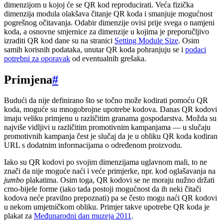
dimenzijom u kojoj će se QR kod reproducirati. Veća fizička
dimenzija modula olakšava čitanje QR koda i smanjuje mogućnost
pogrešnog očitavanja. Odabir dimenzije ovisi prije svega o namjeni
koda, a osnovne smjernice za dimenzije u kojima je preporučljivo
izraditi QR kod dane su na stranici
Setting Module Size
. Osim
samih korisnih podataka, unutar QR koda pohranjuju se i
podaci
potrebni za oporavak
od eventualnih grešaka.
Primjena
#
Budući da nije definirano što se točno može kodirati pomoću QR
koda, moguće su mnogobrojne upotrebe kodova. Danas QR kodovi
imaju veliku primjenu u različitim granama gospodarstva. Možda su
najviše vidljivi u različitim promotivnim kampanjama — u slučaju
promotivnih kampanja čest je slučaj da je u obliku QR koda kodiran
URL s dodatnim informacijama o određenom proizvodu.
Iako su QR kodovi po svojim dimenzijama uglavnom mali, to ne
znači da nije moguće naći i veće primjerke, npr. kod oglašavanja na
jumbo
plakatima. Osim toga, QR kodovi se ne moraju nužno držati
crno-bijele forme (iako tada postoji mogućnost da ih neki čitači
kodova neće pravilno prepoznati) pa se često mogu naći QR kodovi
u nekom umjetničkom obliku. Primjer takve upotrebe QR koda je
plakat za
Međunarodni dan muzeja 2011
.