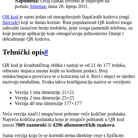
Napomena:
Ovaj članak izvorno je objavljen na
portalu
Sistemac
dana 28. lipnja 2011.
QR kod
je samo jedan od mnogobrojnih štapićastih kodova (engl.
barcode
) koji se danas koriste. Rast popularnosti QR kodovi mogu
zahvaliti rastućem broju mobitela, prije svega pametnih telefona, za
koje postoje aplikacije koje omogućavaju jednostavno čitanje i
dekodiranje QR kodova.
Tehnički opis
#
QR kod je kvadratičnog oblika i sastoji se od 21 do 177 redaka,
odnosno stupaca unutar kojih su kodirani podaci. Broj
redaka/stupaca povećava se u koracima od 4. Reci i stupci se ujedno
nazivaju modulima. Svaka takva konfiguracija naziva se verzijom:
Verzija 1 ima dimenzije 21×21
Verzija 2 ima dimenzije 25×25
Verzija 40 ima dimenzije 177×177
Veća verzija znači i mogućnost pohrane veće količine podataka.
Najveća količina podataka koju je moguće pohraniti u QR kod
iznosi
7089 znamenki
ili
4296 alfanumeričkih znakova
.
Sama verzija koja će se koristiti nema direktne veze s fizičkom