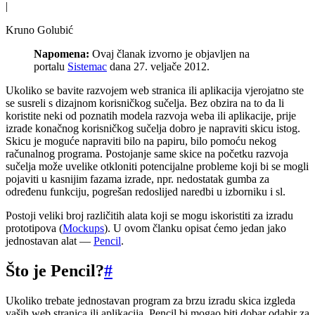
|
Kruno Golubić
Napomena:
Ovaj članak izvorno je objavljen na
portalu
Sistemac
dana 27. veljače 2012.
Ukoliko se bavite razvojem web stranica ili aplikacija vjerojatno ste
se susreli s dizajnom korisničkog sučelja. Bez obzira na to da li
koristite neki od poznatih modela razvoja weba ili aplikacije, prije
izrade konačnog korisničkog sučelja dobro je napraviti skicu istog.
Skicu je moguće napraviti bilo na papiru, bilo pomoću nekog
računalnog programa. Postojanje same skice na početku razvoja
sučelja može uvelike otkloniti potencijalne probleme koji bi se mogli
pojaviti u kasnijim fazama izrade, npr. nedostatak gumba za
određenu funkciju, pogrešan redoslijed naredbi u izborniku i sl.
Postoji veliki broj različitih alata koji se mogu iskoristiti za izradu
prototipova (
Mockups
). U ovom članku opisat ćemo jedan jako
jednostavan alat —
Pencil
.
Što je Pencil?
#
Ukoliko trebate jednostavan program za brzu izradu skica izgleda
vaših web stranica ili aplikacija, Pencil bi mogao biti dobar odabir za