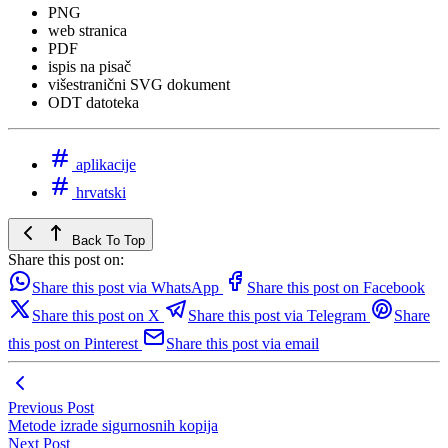
PNG
web stranica
PDF
ispis na pisač
višestranični SVG dokument
ODT datoteka
aplikacije
hrvatski
Back To Top
Share this post on:
Share this post via WhatsApp
Share this post on Facebook
Share this post on X
Share this post via Telegram
Share
this post on Pinterest
Share this post via email
Previous Post
Metode izrade sigurnosnih kopija
Next Post