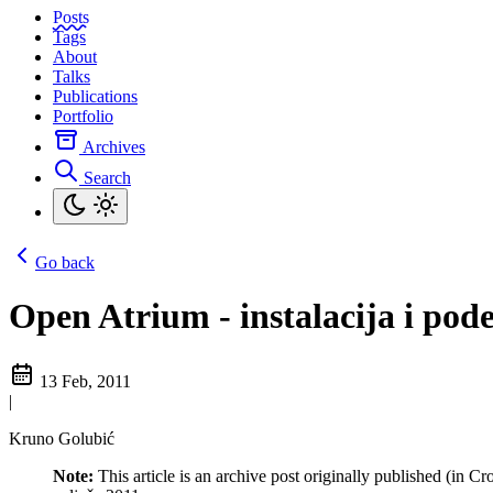
Posts
Tags
About
Talks
Publications
Portfolio
Archives
Search
Go back
Open Atrium - instalacija i pod
13 Feb, 2011
|
Kruno Golubić
Note:
This article is an archive post originally published (in Cr