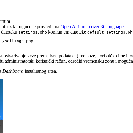
Atrium
ini jezik moguće je provjeriti na
Open Atrium in over 30 languages
i datoteku
kopiranjem datoteke
settings.php
default.settings.ph
t/settings.php
ostvarivanje veze prema bazi podataka (ime baze, korisničko ime i lozin
oriti administratorski korisnički račun, odrediti vremensku zonu i mogu
na
Dashboard
instaliranog sitea.