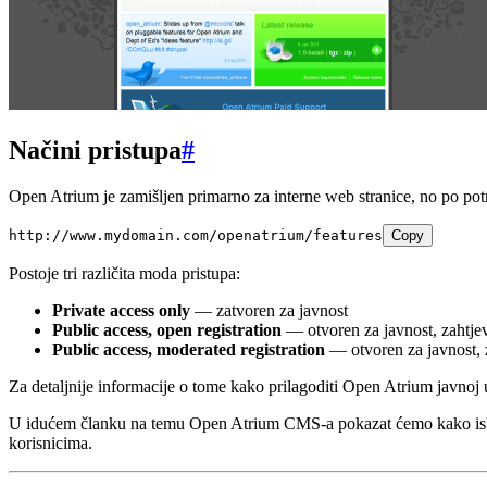
Načini pristupa
#
Open Atrium je zamišljen primarno za interne web stranice, no po potr
http://www.mydomain.com/openatrium/features
Copy
Postoje tri različita moda pristupa:
Private access only
— zatvoren za javnost
Public access, open registration
— otvoren za javnost, zahtjev
Public access, moderated registration
— otvoren za javnost, z
Za detaljnije informacije o tome kako prilagoditi Open Atrium javnoj
U idućem članku na temu Open Atrium CMS-a pokazat ćemo kako iskori
korisnicima.