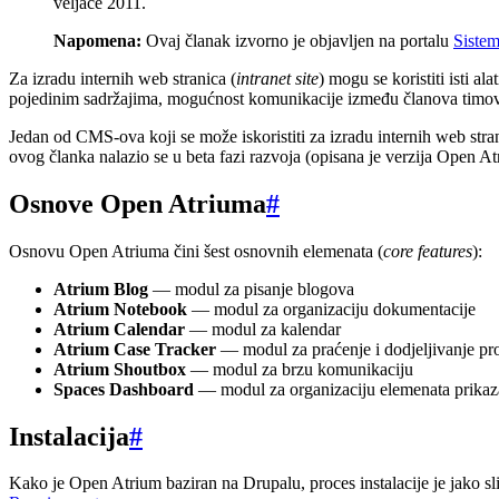
veljače 2011.
Napomena:
Ovaj članak izvorno je objavljen na portalu
Siste
Za izradu internih web stranica (
intranet site
) mogu se koristiti isti a
pojedinim sadržajima, mogućnost komunikacije između članova timova, 
Jedan od CMS-ova koji se može iskoristiti za izradu internih web stra
ovog članka nalazio se u beta fazi razvoja (opisana je verzija Open At
Osnove Open Atriuma
#
Osnovu Open Atriuma čini šest osnovnih elemenata (
core features
):
Atrium Blog
— modul za pisanje blogova
Atrium Notebook
— modul za organizaciju dokumentacije
Atrium Calendar
— modul za kalendar
Atrium Case Tracker
— modul za praćenje i dodjeljivanje p
Atrium Shoutbox
— modul za brzu komunikaciju
Spaces Dashboard
— modul za organizaciju elemenata prika
Instalacija
#
Kako je Open Atrium baziran na Drupalu, proces instalacije je jako sl