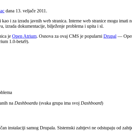
mac
dana 13. veljače 2011.
lati kao i za izradu javnih web stranica. Interne web stranice mogu imati 
izrada dokumentacije, bilježenje problema i upita i sl.
nica je
Open Atrium
. Osnova za ovaj CMS je popularni
Drupal
— Open 
rium 1.0-beta9).
roblema
zanih na
Dashboardu
(svaka grupa ima svoj
Dashboard
)
ičan instalaciji samog Drupala. Sistemski zahtjevi ne odstupaju od zaht