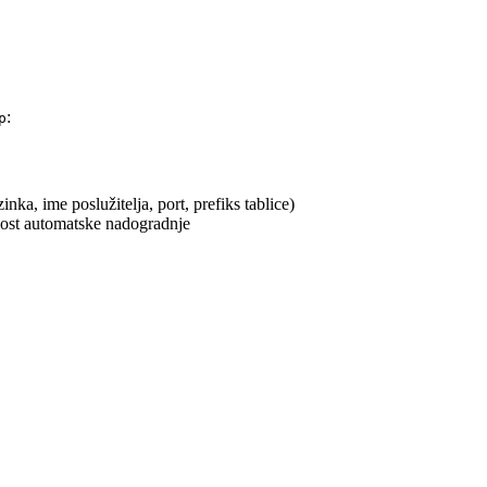
:
p
ka, ime poslužitelja, port, prefiks tablice)
ćnost automatske nadogradnje