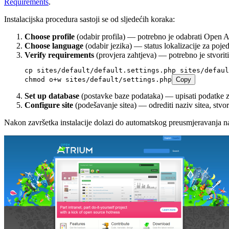
Requirements
.
Instalacijska procedura sastoji se od sljedećih koraka:
Choose profile
(odabir profila) — potrebno je odabrati Open 
Choose language
(odabir jezika) — status lokalizacije za pojed
Verify requirements
(provjera zahtjeva) — potrebno je stvorit
cp
 sites/default/default.settings.php
 sites/defaul
chmod
 o+w
 sites/default/settings.php
Copy
Set up database
(postavke baze podataka) — upisati podatke za 
Configure site
(podešavanje sitea) — odrediti naziv sitea, stv
Nakon završetka instalacije dolazi do automatskog preusmjeravanja 