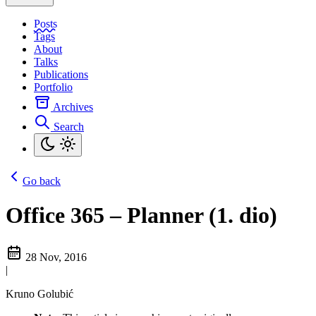
Posts
Tags
About
Talks
Publications
Portfolio
Archives
Search
Go back
Office 365 – Planner (1. dio)
28 Nov, 2016
|
Kruno Golubić