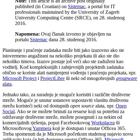
Note:
This article is an archive post originally
published (in Croatian) on
Sistemac
, a portal for IT
professionals maintained by the University of Zagreb
University Computing Centre (SRCE), on 28. studenog
2016.
Napomena:
Ovaj članak izvorno je objavljen na
portalu
Sistemac
dana 28. studenog 2016.
Planiranje i praćenje zadataka može biti jako izazovno ako ste
istovremeno angažirani na nekoliko projekata ili ako ste dio
nekoliko timova. Izazov postaje još veći ako ste zaduženi kao
voditelj. Kod kompleksnijih i zahtjevnijih projektnih zadataka
obično se koriste alati namijenjeni vođenju i praćenju projekata, npr.
Microsoft Project
i
ProjectLibre
ili neki od mnogobrojnih
groupware
alata
.
Jednako tako, za suradnju je moguće koristiti i različite društvene
mreže. Moguće je unutar ustanove uspostaviti vlastitu društvenu
mrežu koristeći neki od dostupnih
open source
alata, npr.
Open
Social
. Ako se ne možete brinuti za resurse koji su potrebni za
održavanje društvene mreže, možete posegnuti i za nekim od
komercijalnih rješenja, poput Facebookovog
Workplacea
ili
Microsoftovog
Yammera
koji je dostupan i unutar Officea 365.
Treba spomenuti da je Microsoft početkom studenog najavio novu
aplikaciju koja će biti dostupna unutar Officea 365,
Microsoft