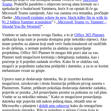
Teams
. Praktički paralelno s objavom novog alata krenule su i
spekulacije o budućnosti Yammera, hoće li on opstati ili će ga
Microsoft Teams zamijeniti. Ako vas zanima ova tematika, pročitajte
članke „
Microsoft explains where its new Slack-killer fits in with its
$1.2 billion Yammer acquisition
” i „
Microsoft Teams vs. Yammer –
Should You Be Worried?
”.
Vratimo se sada na temu ovoga članka, a to je
Office 365 Planner
,
aplikacija koja nam je postala dostupna prije nekoliko mjeseci. Ako
imate potrebu za alatom koji nudi veće funkcionalnosti od različitih
to-do
rješenja, a nemate potrebu za alatima za upravljanje
projektima, Office 365 Planner bi mogao biti pravi alat za vas.
Planner nudi mogućnost kreiranja i delegiranja zadataka, kao i
praćenje je li pojedini zadatak izvršen. Kako bi se olakšao rad,
moguće je pojedinim zadacima pridijeliti i datoteke, a za to se koristi
mehanizam vezan uz grupe.
Upravo nam je dodavanje datoteka, što je izuzetno korisna
mogućnost, uzrokovalo i dosta frustracija prilikom prvog susreta s
Plannerom. Naime, prilikom pokušaja dodavanja datoteke zadatku,
pojavila se poruka „Još postavljamo prostor za pohranu za vaš plan.
Vratite se za nekoliko minuta.” Kako se mogućnost postavljanja
datoteka nije pojavila niti nakon jednog dana, obratili smo se
Microsoftu s pitanjem i
dobili smo odgovor
kako da omogućimo
postavljanje datoteka. Bilo je potrebno u sklopu Grupe koja je