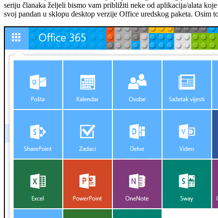
seriju članaka željeli bismo vam približiti neke od aplikacija/alata k
svoj pandan u sklopu desktop verzije Office uredskog paketa. Osim t