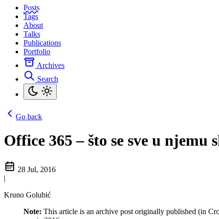
Posts
Tags
About
Talks
Publications
Portfolio
Archives
Search
Go back
Office 365 – što se sve u njemu 
28 Jul, 2016
|
Kruno Golubić
Note:
This article is an archive post originally published (in Cr