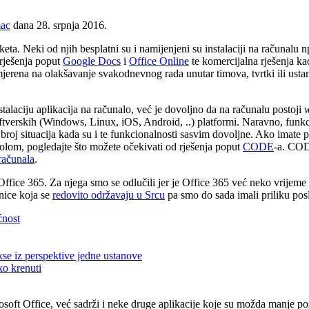
mac
dana 28. srpnja 2016.
keta. Neki od njih besplatni su i namijenjeni su instalaciji na računalu n
 rješenja poput
Google Docs
i
Office Online
te komercijalna rješenja k
jerena na olakšavanje svakodnevnog rada unutar timova, tvrtki ili ustan
stalaciju aplikacija na računalo, već je dovoljno da na računalu postoji
 softverskih (Windows, Linux, iOS, Android, ..) platformi. Naravno, funk
k broj situacija kada su i te funkcionalnosti sasvim dovoljne. Ako imate 
rolom, pogledajte što možete očekivati od rješenja poput
CODE
-a. COD
računala
.
Office 365. Za njega smo se odlučili jer je Office 365 već neko vrijem
nice koja se
redovito održavaju u Srcu
pa smo do sada imali priliku pos
ćnost
se iz perspektive jedne ustanove
ko krenuti
oft Office, već sadrži i neke druge aplikacije koje su možda manje pozn