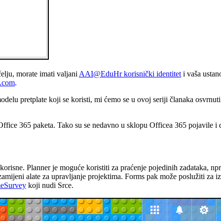
elju, morate imati valjani
AAI@EduHr korisnički identitet
i vaša ustan
ce.com
.
delu pretplate koji se koristi, mi ćemo se u ovoj seriji članaka osvrnut
ffice 365 paketa. Tako su se nedavno u sklopu Officea 365 pojavile i d
o korisne. Planner je moguće koristiti za praćenje pojedinih zadataka, np
 zamijeni alate za upravljanje projektima. Forms pak može poslužiti za iz
eSurvey
koji nudi Srce.