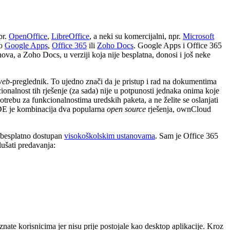
pr.
OpenOffice
,
LibreOffice
, a neki su komercijalni, npr.
Microsoft
ao
Google Apps
,
Office 365
ili
Zoho Docs
. Google Apps i Office 365
ova, a Zoho Docs, u verziji koja nije besplatna, donosi i još neke
web
-preglednik. To ujedno znači da je pristup i rad na dokumentima
cionalnost tih rješenje (za sada) nije u potpunosti jednaka onima koje
potrebu za funkcionalnostima uredskih paketa, a ne želite se oslanjati
E je kombinacija dva popularna
open source
rješenja, ownCloud
e besplatno dostupan
visokoškolskim ustanovama
. Sam je Office 365
lušati predavanja:
ate korisnicima jer nisu prije postojale kao desktop aplikacije. Kroz