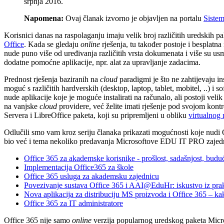
srpnja 2016.
Napomena:
Ovaj članak izvorno je objavljen na portalu
Siste
Korisnici danas na raspolaganju imaju velik broj različitih uredskih pa
Office
. Kada se gledaju
online
rješenja, tu također postoje i besplatna
nude puno više od uređivanja različitih vrsta dokumenata i više su usm
dodatne pomoćne aplikacije, npr. alat za upravljanje zadacima.
Prednost rješenja baziranih na
cloud
paradigmi je što ne zahtijevaju in
moguć s različitih hardverskih (desktop, laptop, tablet, mobitel, ..) i
nude aplikacije koje je moguće instalirati na računalo, ali postoji veli
na vanjske
cloud
providere, već želite imati rješenje pod svojom kont
Servera i LibreOffice paketa, koji su pripremljeni u obliku
virtualnog 
Odlučili smo vam kroz seriju članaka prikazati mogućnosti koje nudi 
bio već i tema nekoliko predavanja Microsoftove EDU IT PRO zajed
Office 365 za akademske korisnike - prošlost, sadašnjost, budu
Implementacija Office365 za škole
Office 365 usluga za akademsku zajednicu
Povezivanje sustava Office 365 i AAI@EduHr: iskustvo iz prak
Nova aplikacija za distribuciju MS proizvoda i Office 365 – ka
Office 365 za IT administratore
Office 365 nije samo
online
verzija popularnog uredskog paketa Micros