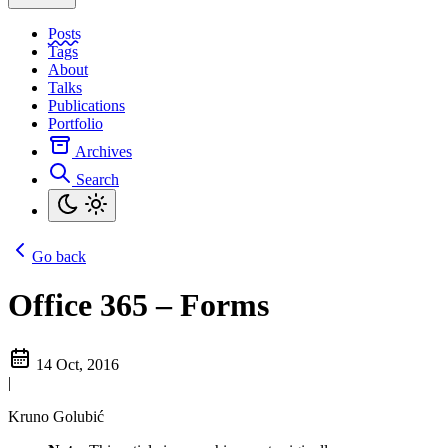
Posts
Tags
About
Talks
Publications
Portfolio
Archives
Search
Go back
Office 365 – Forms
14 Oct, 2016
|
Kruno Golubić