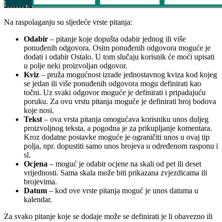
Na raspolaganju su sljedeće vrste pitanja:
Odabir
– pitanje koje dopušta odabir jednog ili više
ponuđenih odgovora. Osim ponuđenih odgovora moguće je
dodati i odabir Ostalo. U tom slučaju korisnik će moći upisati
u polje neki proizvoljan odgovor.
Kviz
– pruža mogućnost izrade jednostavnog kviza kod kojeg
se jedan ili više ponuđenih odgovora mogu definirati kao
točni. Uz svaki odgovor moguće je definirati i pripadajuću
poruku. Za ovu vrstu pitanja moguće je definirati broj bodova
koje nosi.
Tekst
– ova vrsta pitanja omogućava korisniku unos duljeg
proizvoljnog teksta, a pogodna je za prikupljanje komentara.
Kroz dodatne postavke moguće je ograničiti unos u ovaj tip
polja, npr. dopustiti samo unos brojeva u određenom rasponu i
sl.
Ocjena
– moguć je odabir ocjene na skali od pet ili deset
vrijednosti. Sama skala može biti prikazana zvjezdicama ili
brojevima.
Datum
– kod ove vrste pitanja moguć je unos datuma u
kalendar.
Za svako pitanje koje se dodaje može se definirati je li obavezno ili