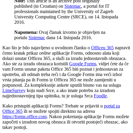
Note:
This article is an archive post originally
published (in Croatian) on
Sistemac
, a portal for IT
professionals maintained by the University of Zagreb
University Computing Centre (SRCE), on 14. listopada
2016.
Napomena:
Ovaj članak izvorno je objavljen na
portalu
Sistemac
dana 14. listopada 2016.
Kao što je bilo najavljeno u uvodnom članku o
Officeu 365
napravit
ćemo kratak prikaz
online
aplikacije Forms, odnosno alata koji
dolazi unutar Officea 365, a služi za izradu jednostavnih obrazaca.
Ako ste za izradu obrazaca koristili
Google Forms
, vidjet ćete da će
vam Forms unutar paketa Office 365 biti poznat i jednostavan za
upotrebu, ali odmah treba reći i da Google Forms ima veći izbor
vrsta pitanja pa ih Forms iz Officea 365 ne može zamijeniti u
potpunosti. Za kompleksnije ankete uputili bismo vas na uslugu
LimeSurvey
koju nudi Srce, a ako imate potrebu za izradom
najjednostavnijeg tipa upitnika, tu je usluga Srca
Foodle
.
Kako pristupiti aplikaciji Forms? Trebate se prijaviti u
portal za
Office 365
ili se možete spojiti direktno na adresu
https://forms.office.com
. Nakon pokretanja aplikacije Forms možete
započeti s izradom novog obrasca ili otvoriti postojeći obrazac, ako
takav postoji.