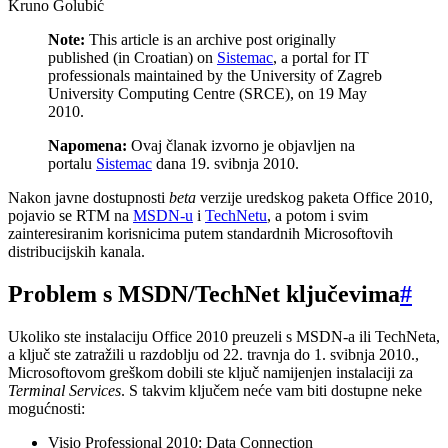
Kruno Golubić
Note:
This article is an archive post originally
published (in Croatian) on
Sistemac
, a portal for IT
professionals maintained by the University of Zagreb
University Computing Centre (SRCE), on 19 May
2010.
Napomena:
Ovaj članak izvorno je objavljen na
portalu
Sistemac
dana 19. svibnja 2010.
Nakon javne dostupnosti
beta
verzije uredskog paketa Office 2010,
pojavio se RTM na
MSDN-u
i
TechNetu
, a potom i svim
zainteresiranim korisnicima putem standardnih Microsoftovih
distribucijskih kanala.
Problem s MSDN/TechNet ključevima
#
Ukoliko ste instalaciju Office 2010 preuzeli s MSDN-a ili TechNeta,
a ključ ste zatražili u razdoblju od 22. travnja do 1. svibnja 2010.,
Microsoftovom greškom dobili ste ključ namijenjen instalaciji za
Terminal Services
. S takvim ključem neće vam biti dostupne neke
mogućnosti:
Visio Professional 2010: Data Connection