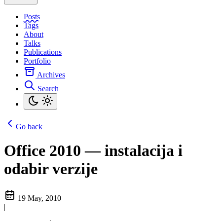
Posts
Tags
About
Talks
Publications
Portfolio
Archives
Search
Go back
Office 2010 — instalacija i
odabir verzije
19 May, 2010
|