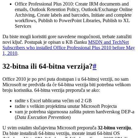
Office Professional Plus 2010: Create IRM documents and
emails, Outlook Retention Policy, Outlook/Exchange Online
Archiving, Create labels and barcodes, Initiate and complete
workflows, Publish to PowerPoint Libraries, Publish to XL
Services
Da biste mogli koristiti gore navedene mogućnosti, trebate zatražiti
novi ključ. Postupak je opisan u KB članku
MSDN and TechNet
Subscribers who installed Office Professional Plus 2010 before May
1, 2010
.
32-bitna ili 64-bitna verzija?
#
Office 2010 je po prvi puta dostupan i u 64-bitnoj verziji, no sam
Microsoft ne predviđa da će 64-bitna verzija biti potrebna velikom
broju korisnika. 64-bitna verzija preporuča se ako:
radite s Excel tablicama većim od 2 GB
radite s velikim projektima unutar Microsoft Projecta
vam je potrebna sigurnosna zaštita putem hardverskog DEP-a
(
Data Execution Prevention
)
U svim ostalim slučajevima Microsoft preporuča
32-bitnu verziju
.
Da biste instalirali 64-bitnu verziju, morate imati 64-bitni OS