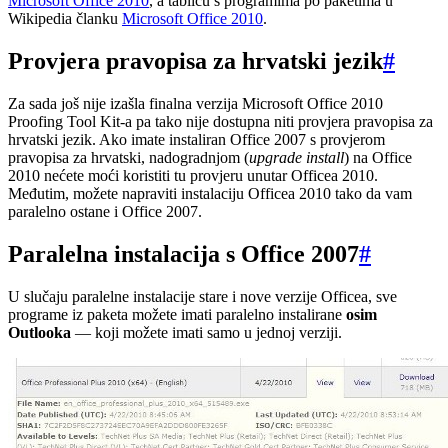
Microsoft Office 2010
, a tablicu s programima po paketima u
Wikipedia članku
Microsoft Office 2010
.
Provjera pravopisa za hrvatski jezik
#
Za sada još nije izašla finalna verzija Microsoft Office 2010
Proofing Tool Kit-a pa tako nije dostupna niti provjera pravopisa za
hrvatski jezik. Ako imate instaliran Office 2007 s provjerom
pravopisa za hrvatski, nadogradnjom (
upgrade install
) na Office
2010 nećete moći koristiti tu provjeru unutar Officea 2010.
Međutim, možete napraviti instalaciju Officea 2010 tako da vam
paralelno ostane i Office 2007.
Paralelna instalacija s Office 2007
#
U slučaju paralelne instalacije stare i nove verzije Officea, sve
programe iz paketa možete imati paralelno instalirane
osim
Outlooka
— koji možete imati samo u jednoj verziji.