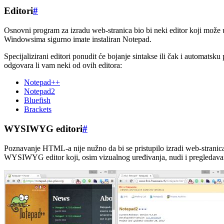
Editori
#
Osnovni program za izradu web-stranica bio bi neki editor koji može 
Windowsima sigurno imate instaliran Notepad.
Specijalizirani editori ponudit će bojanje sintakse ili čak i automatsk
odgovara li vam neki od ovih editora:
Notepad++
Notepad2
Bluefish
Brackets
WYSIWYG editori
#
Poznavanje HTML-a nije nužno da bi se pristupilo izradi web-stran
WYSIWYG editor koji, osim vizualnog uređivanja, nudi i pregledavanje