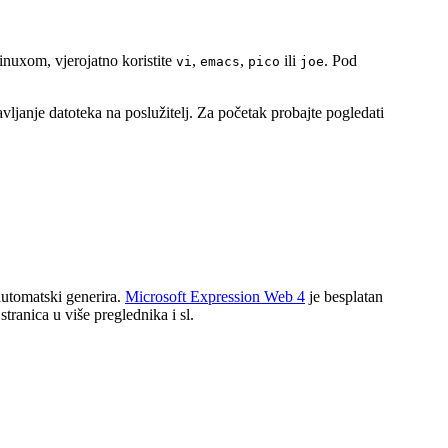
inuxom, vjerojatno koristite
,
,
ili
. Pod
vi
emacs
pico
joe
avljanje datoteka na poslužitelj. Za početak probajte pogledati
utomatski generira.
Microsoft Expression Web 4
je besplatan
ranica u više preglednika i sl.