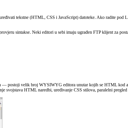
uređivati tekstne (HTML, CSS i JavaScript) datoteke. Ako radite pod L
u provjeru sintakse. Neki editori u sebi imaju ugrađen FTP klijent za post
ica — postoji velik broj WYSIWYG editora unutar kojih se HTML kod a
 svojstava HTML naredbi, uređivanje CSS stilova, paralelni pregled st