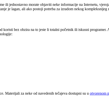
ome ili jednostavno morate objaviti neke informacije na Internetu, vjeroja
je je lagan, ali ako postoji potreba za izradom nekog kompleksnijeg rje
d koristi bez obzira na to jeste li totalni početnik ili iskusni programer
nologije:
e. Materijali za neke od navedenih tečajeva dostupni su u
otvorenom p