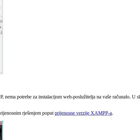
, nema potrebe za instalacijom web-poslužitelja na vaše računalo. U s
 prijenosnim rješenjem poput
prijenosne verzije XAMPP-a
.