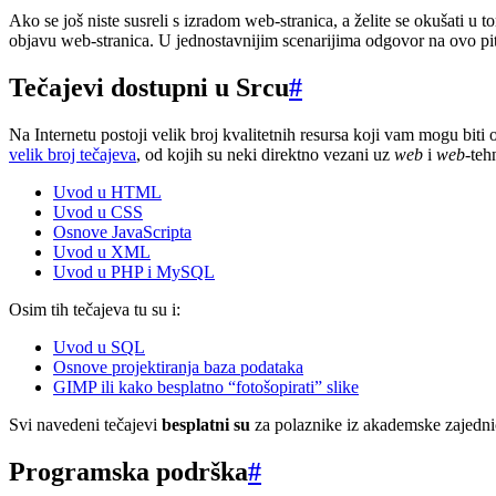
Ako se još niste susreli s izradom web-stranica, a želite se okušati u t
objavu web-stranica. U jednostavnijim scenarijima odgovor na ovo pitan
Tečajevi dostupni u Srcu
#
Na Internetu postoji velik broj kvalitetnih resursa koji vam mogu biti o
velik broj tečajeva
, od kojih su neki direktno vezani uz
web
i
web
-teh
Uvod u HTML
Uvod u CSS
Osnove JavaScripta
Uvod u XML
Uvod u PHP i MySQL
Osim tih tečajeva tu su i:
Uvod u SQL
Osnove projektiranja baza podataka
GIMP ili kako besplatno “fotošopirati” slike
Svi navedeni tečajevi
besplatni su
za polaznike iz akademske zajednic
Programska podrška
#