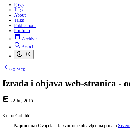
Posts
Tags
About
Talks
Publications
Portfolio
Archives
Search
Go back
Izrada i objava web-stranica - 
22 Jul, 2015
|
Kruno Golubić
Napomena:
Ovaj članak izvorno je objavljen na portalu
Siste