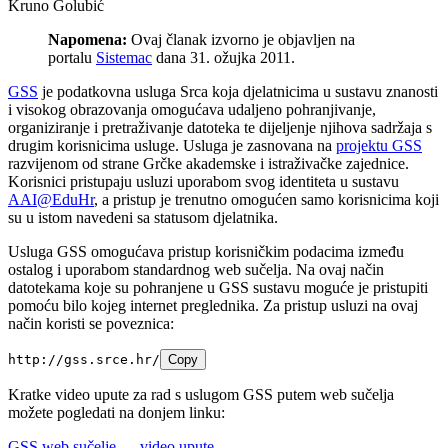
Kruno Golubić
Napomena:
Ovaj članak izvorno je objavljen na
portalu
Sistemac
dana 31. ožujka 2011.
GSS
je podatkovna usluga Srca koja djelatnicima u sustavu znanosti
i visokog obrazovanja omogućava udaljeno pohranjivanje,
organiziranje i pretraživanje datoteka te dijeljenje njihova sadržaja s
drugim korisnicima usluge. Usluga je zasnovana na
projektu GSS
razvijenom od strane Grčke akademske i istraživačke zajednice.
Korisnici pristupaju usluzi uporabom svog identiteta u sustavu
AAI@EduHr
, a pristup je trenutno omogućen samo korisnicima koji
su u istom navedeni sa statusom djelatnika.
Usluga GSS omogućava pristup korisničkim podacima između
ostalog i uporabom standardnog web sučelja. Na ovaj način
datotekama koje su pohranjene u GSS sustavu moguće je pristupiti
pomoću bilo kojeg internet preglednika. Za pristup usluzi na ovaj
način koristi se poveznica:
http://gss.srce.hr/
Copy
Kratke video upute za rad s uslugom GSS putem web sučelja
možete pogledati na donjem linku:
GSS web sučelje — video upute