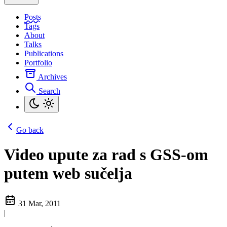
Posts
Tags
About
Talks
Publications
Portfolio
Archives
Search
Go back
Video upute za rad s GSS-om
putem web sučelja
31 Mar, 2011
|